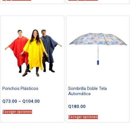
Ponchos Plásticos
Sombrilla Doble Tela
Automática
Q
73.00
–
Q
104.00
Q
180.00
Escoger opciones
Escoger opciones