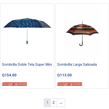
Sombrilla Doble Tela Super Mini
Sombrilla Larga Satinada
Q
154.00
Q
113.00
Escoger opciones
Escoger opciones
1
2
→