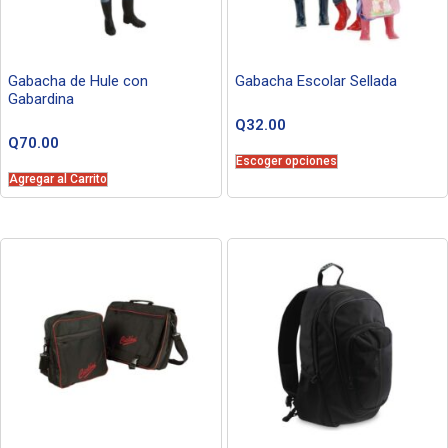
Gabacha de Hule con
Gabacha Escolar Sellada
Gabardina
Q
32.00
Q
70.00
Escoger opciones
Agregar al Carrito