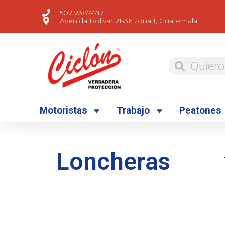
502 2387-7171
Avenida Bolivar 21-36 zona 1, Guatemala
Motoristas
Trabajo
Peatones
Loncheras