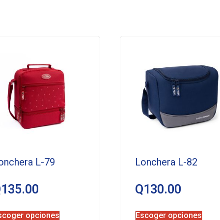
onchera L-79
Lonchera L-82
Q
135.00
Q
130.00
scoger opciones
Escoger opciones