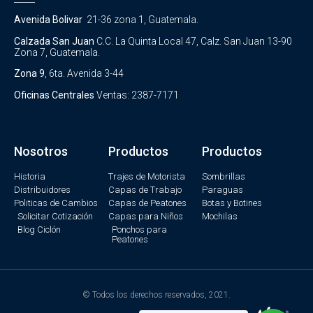
Avenida Bolivar
21-36 zona 1, Guatemala.
Calzada San Juan
C.C. La Quinta Local 47, Calz. San Juan 13-90
Zona 7, Guatemala.
Zona 9
, 6ta. Avenida 3-44
Oficinas Centrales
Ventas: 2387-7171
Nosotros
Productos
Productos
Historia
Trajes de Motorista
Sombrillas
Distribuidores
Capas de Trabajo
Paraguas
Politicas de Cambios
Capas de Peatones
Botas y Botines
Solicitar Cotización
Capas para Niños
Mochilas
Blog Ciclón
Ponchos para
Peatones
© Todos los derechos reservados, 2021.