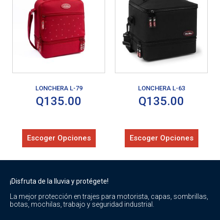
LONCHERA L-79
LONCHERA L-63
Q
135.00
Q
135.00
Escoger Opciones
Escoger Opciones
¡Disfruta de la lluvia y protégete!
La mejor protección en trajes para motorista, capas, sombrillas,
botas, mochilas, trabajo y seguridad industrial.
_____