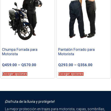
Chumpa Forrada para
Pantalón Forrado para
Motorista
Motorista
Q
459.00
–
Q
570.00
Q
293.00
–
Q
356.00
Escoger opciones
Escoger opciones
¡Disfruta de la lluvia y protégete!
La mejor protección en trajes para motorista, capas, sombrillas,