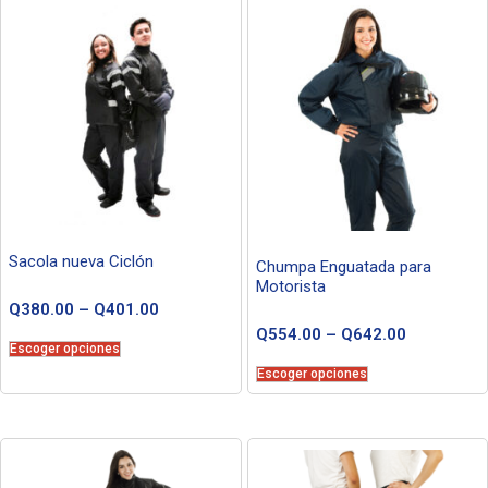
Sacola nueva Ciclón
Chumpa Enguatada para
Motorista
Q
380.00
–
Q
401.00
Q
554.00
–
Q
642.00
Escoger opciones
Escoger opciones