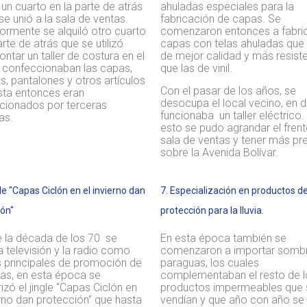
r un cuarto en la parte de atrás
ahuladas especiales para la
 se unió a la sala de ventas.
fabricación de capas. Se
ormente se alquiló otro cuarto
comenzaron entonces a fabri
arte de atrás que se utilizó
capas con telas ahuladas que
ntar un taller de costura en el
de mejor calidad y más resist
e confeccionaban las capas,
que las de vinil.
, pantalones y otros artículos
Con el pasar de los años, se
sta entonces eran
desocupa el local vecino, en 
cionados por terceras
funcionaba un taller eléctrico
as.
esto se pudo agrandar el frent
sala de ventas y tener más pr
sobre la Avenida Bolívar.
ngle "Capas Ciclón en el invierno dan
7. Especialización en productos d
ión"
protección para la lluvia.
e la década de los 70 se
En esta época también se
 la televisión y la radio como
comenzaron a importar sombri
 principales de promoción de
paraguas, los cuales
pas, en esta época se
complementaban el resto de l
izó el jingle “Capas Ciclón en
productos impermeables que 
erno dan protección” que hasta
vendían y que año con año se