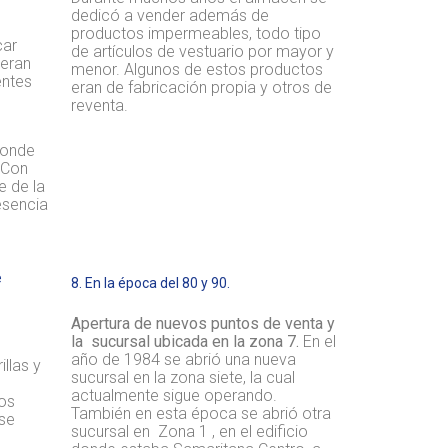
dedicó a vender además de
productos impermeables, todo tipo
car
de artículos de vestuario por mayor y
 eran
menor. Algunos de estos productos
entes
eran de fabricación propia y otros de
reventa.
donde
. Con
e de la
esencia
e
8. En la época del 80 y 90.
Apertura de nuevos puntos
de
venta y
la sucursal ubicada en la zona 7.
En el
año de 1984 se abrió una nueva
llas y
sucursal en la zona siete, la cual
actualmente sigue operando.
os
También en esta época se abrió otra
se
sucursal en Zona 1 , en el edificio