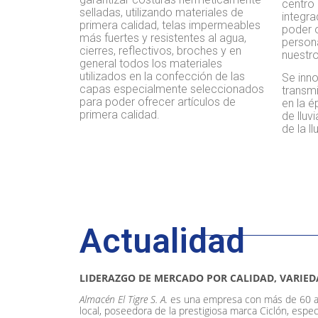
centro 
selladas, utilizando materiales de
integr
primera calidad, telas impermeables
poder o
más fuertes y resistentes al agua,
persona
cierres, reflectivos, broches y en
nuestro
general todos los materiales
utilizados en la confección de las
Se inno
capas especialmente seleccionados
transmi
para poder ofrecer artículos de
en la é
primera calidad.
de lluvi
de la ll
Actualidad
LIDERAZGO DE MERCADO POR CALIDAD, VARIEDA
Almacén El Tigre S. A.
es una empresa con más de 60 añ
local, poseedora de la prestigiosa marca Ciclón, espec