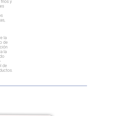
fríos y
ses
os
as,
e la
o de
cción
a la
ndo
o
l de
ductos.