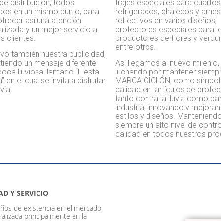
de distribución, todos
trajes especiales para cuartos 
ados en un mismo punto, para
refrigerados, chalecos y arne
frecer así una atención
reflectivos en varios diseños,
lizada y un mejor servicio a
protectores especiales para l
s clientes.
productores de flores y verdur
entre otros.
vó también nuestra publicidad,
tiendo un mensaje diferente
Así llegamos al nuevo milenio,
poca lluviosa llamado “Fiesta
luchando por mantener siempr
a” en el cual se invita a disfrutar
MARCA CICLÓN, como símbol
uvia.
calidad en artículos de prote
tanto contra la lluvia como par
industria, innovando y mejora
estilos y diseños. Manteniend
siempre un alto nivel de contro
calidad en todos nuestros pro
D Y SERVICIO
os de existencia en el mercado
ializada principalmente en la