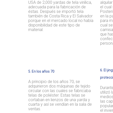
USA de 2,000 yardas de tela vinílica,
alquila
adecuada para la fabricación de
el cual
éstas. Después se importó tela
Posteri
también de Costa Rica y El Salvador
en la p
porque en el mercado local no había
para mo
disponibilidad de este tipo de
cual s
material.
camisas
que ha
confec
person
6. El ji
5. En los años 70
protecc
A principio de los años 70, se
adquirieron dos máquinas de tejido
Durant
circular con las cuales se fabricaba
utilizó
telas de poliéster. Estas telas se
medios
cortaban en lienzos de una yarda y
las ca
cuarta y así se vendían en la sala de
popular
ventas.
el invi