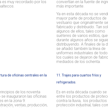
ha es muy recordado por los
convertían en la fuente de ing
altecos.
más importante.
Ya en esta década no se vendí
mayor parte de productos de
vestuario que originalmente s
fabricado y distribuido. Tan so
algunos de ellos, tales como
suéteres de varios estilos, que
durante algunos años se sigui
distribuyendo. A finales de la
se añadió también la línea de
uniformes industriales de todo 
los cuales se dejaron de fabri
mediados de los ochenta.
tura de oficinas centrales en la
11. Trajes para cuartos fríos y
refrigerados.
rincipios de los noventa
Es en esta década cuando se 
se inauguraron las oficinas
entre los productos de protec
es en la zona 9:
contra la lluvia, los productos
tración, ventas, producción,
protección industrial, tales c