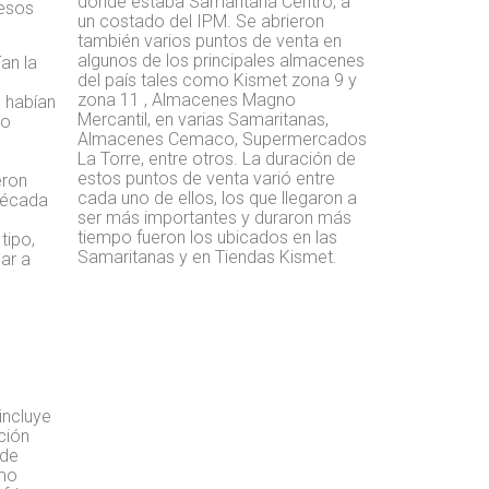
donde estaba Samaritana Centro, a
resos
un costado del IPM. Se abrieron
también varios puntos de venta en
algunos de los principales almacenes
an la
del país tales como Kismet zona 9 y
zona 11 , Almacenes Magno
e habían
Mercantil, en varias Samaritanas,
lo
Almacenes Cemaco, Supermercados
La Torre, entre otros. La duración de
estos puntos de venta varió entre
eron
cada uno de ellos, los que llegaron a
 década
ser más importantes y duraron más
tiempo fueron los ubicados en las
tipo,
Samaritanas y en Tiendas Kismet.
car a
incluye
ción
 de
omo