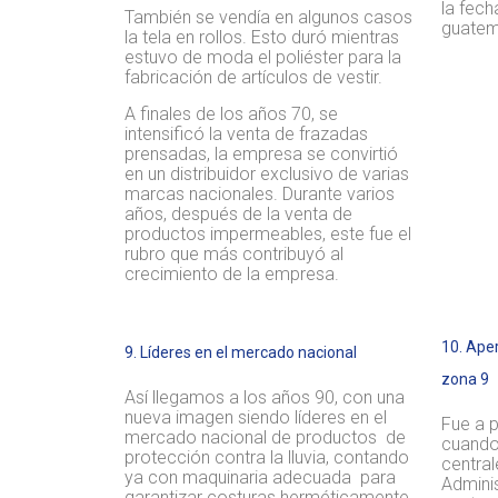
la fec
También se vendía en algunos casos
guatem
la tela en rollos. Esto duró mientras
estuvo de moda el poliéster para la
fabricación de artículos de vestir.
A finales de los años 70, se
intensificó la venta de frazadas
prensadas, la empresa se convirtió
en un distribuidor exclusivo de varias
marcas nacionales. Durante varios
años, después de la venta de
productos impermeables, este fue el
rubro que más contribuyó al
crecimiento de la empresa.
10. Aper
9. Líderes en el mercado nacional
zona 9
Así llegamos a los años 90, con una
nueva imagen siendo líderes en el
Fue a p
mercado nacional de productos de
cuando 
protección contra la lluvia, contando
central
ya con maquinaria adecuada para
Adminis
garantizar costuras herméticamente