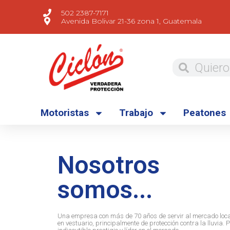
502 2387-7171
Avenida Bolivar 21-36 zona 1, Guatemala
Motoristas
Trabajo
Peatones
Nosotros
somos...
Una empresa con más de 70 años de servir al mercado local
en vestuario, principalmente de protección contra la lluvia.