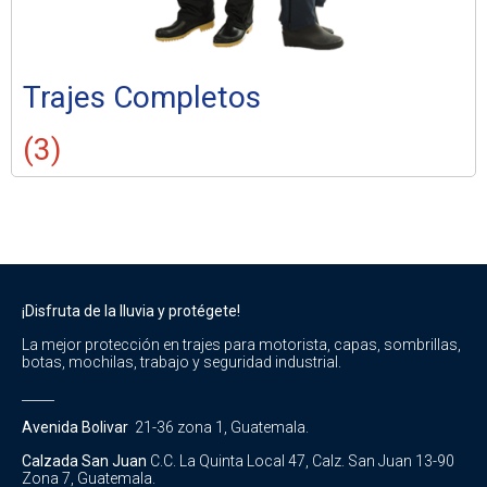
Trajes Completos
(3)
¡Disfruta de la lluvia y protégete!
La mejor protección en trajes para motorista, capas, sombrillas,
botas, mochilas, trabajo y seguridad industrial.
_____
Avenida Bolivar
21-36 zona 1, Guatemala.
Calzada San Juan
C.C. La Quinta Local 47, Calz. San Juan 13-90
Zona 7, Guatemala.