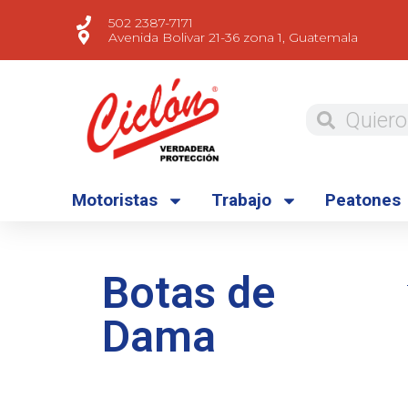
502 2387-7171
Avenida Bolivar 21-36 zona 1, Guatemala
Motoristas
Trabajo
Peatones
Botas de
Dama