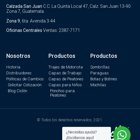
Calzada San Juan
C.C. La Quinta Local 47, Calz. San Juan 13-90
Zona 7, Guatemala.
Zona 9
, 6ta. Avenida 3-44
Oficinas Centrales
Ventas: 2387-7171
Nosotros
Productos
Productos
Historia
Trajes de Motorista
Sombrillas
Distribuidores
Capas de Trabajo
Paraguas
Politicas de Cambios
Capas de Peatones
Botas y Botines
Solicitar Cotización
Capas para Niños
Mochilas
Blog Ciclón
Ponchos para
Peatones
© Todos los derechos reservados, 2021.
¿Necesitas ayuda?
¡Escríbenos aquí!