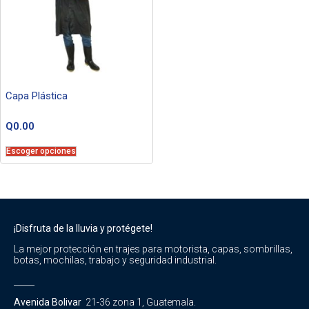
Capa Plástica
Q
0.00
Escoger opciones
¡Disfruta de la lluvia y protégete!
La mejor protección en trajes para motorista, capas, sombrillas,
botas, mochilas, trabajo y seguridad industrial.
_____
Avenida Bolivar
21-36 zona 1, Guatemala.