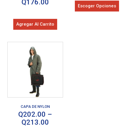
Q
176.00
Escoger Opciones
Agregar Al Carrito
CAPA DE NYLON
Q
202.00
–
Q
213.00