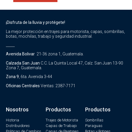
¡Disfruta de la lluvia y protégete!
La mejor protección en trajes para motorista, capas, sombrillas,
botas, mochilas, trabajo y seguridad industrial.
_____
Avenida Bolivar
21-36 zona 1, Guatemala.
Calzada San Juan
C.C. La Quinta Local 47, Calz. San Juan 13-90
Zona 7, Guatemala.
Zona 9
, 6ta. Avenida 3-44
Oficinas Centrales
Ventas: 2387-7171
Nosotros
Productos
Productos
Historia
Trajes de Motorista
Sombrillas
Distribuidores
Capas de Trabajo
Paraguas
Politicas de Cambios
Capas de Peatones
Botas y Botines