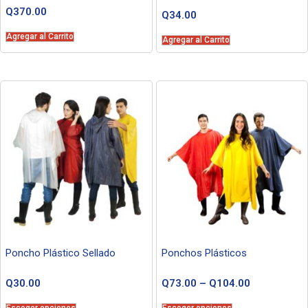
Q
370.00
Q
34.00
Agregar al Carrito
Agregar al Carrito
Poncho Plástico Sellado
Ponchos Plásticos
Q
30.00
Q
73.00
–
Q
104.00
Escoger opciones
Escoger opciones