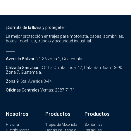
¡Disfruta de la lluvia y protégete!
La mejor protección en trajes para motorista, capas, sombrillas,
botas, mochilas, trabajo y seguridad industrial.
_____
Avenida Bolivar
21-36 zona 1, Guatemala.
Calzada San Juan
C.C. La Quinta Local 47, Calz. San Juan 13-90
Zona 7, Guatemala.
Zona 9
, 6ta. Avenida 3-44
Oficinas Centrales
Ventas: 2387-7171
Nosotros
Productos
Productos
Historia
Trajes de Motorista
Sombrillas
Distribuidores
Capas de Trabajo
Paraguas