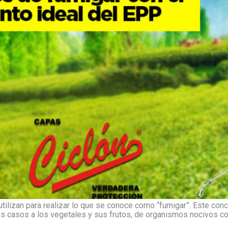
tilizan para realizar lo que se conoce como “fumigar”. Este conc
los casos a los vegetales y sus frutos, de organismos nocivos c