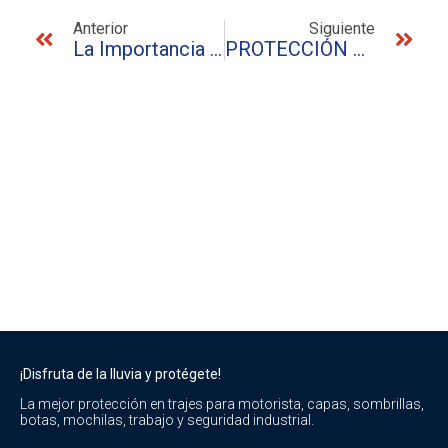
Anterior
Siguiente
La Importancia De La SEGURIDAD INDUSTRIAL
PROTECCIÓN CICLÓN PARA LA LIMPIEZA EN LA INDUSTRIA ALIMENTARIA
¡Disfruta de la lluvia y protégete!
La mejor protección en trajes para motorista, capas, sombrillas,
botas, mochilas, trabajo y seguridad industrial.