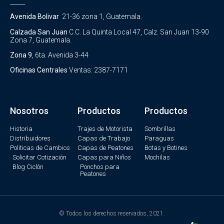
_____
Avenida Bolivar
21-36 zona 1, Guatemala.
Calzada San Juan
C.C. La Quinta Local 47, Calz. San Juan 13-90
Zona 7, Guatemala.
Zona 9
, 6ta. Avenida 3-44
Oficinas Centrales
Ventas: 2387-7171
Nosotros
Productos
Productos
Historia
Trajes de Motorista
Sombrillas
Distribuidores
Capas de Trabajo
Paraguas
Politicas de Cambios
Capas de Peatones
Botas y Botines
Solicitar Cotización
Capas para Niños
Mochilas
Blog Ciclón
Ponchos para
Peatones
© Todos los derechos reservados, 2021.