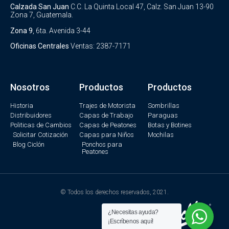
Calzada San Juan
C.C. La Quinta Local 47, Calz. San Juan 13-90
Zona 7, Guatemala.
Zona 9
, 6ta. Avenida 3-44
Oficinas Centrales
Ventas: 2387-7171
Nosotros
Productos
Productos
Historia
Trajes de Motorista
Sombrillas
Distribuidores
Capas de Trabajo
Paraguas
Politicas de Cambios
Capas de Peatones
Botas y Botines
Solicitar Cotización
Capas para Niños
Mochilas
Blog Ciclón
Ponchos para
Peatones
© Todos los derechos reservados, 2021.
¿Necesitas ayuda?
¡Escríbenos aquí!