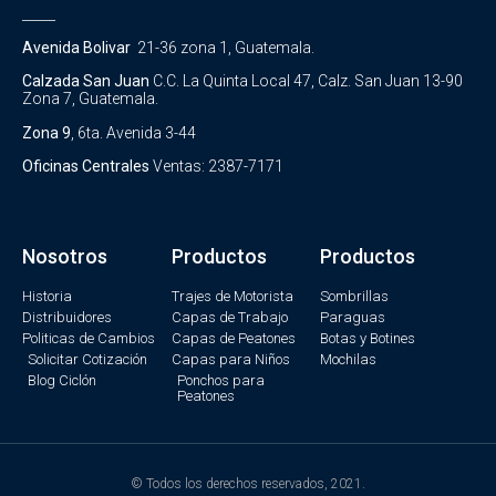
_____
Avenida Bolivar
21-36 zona 1, Guatemala.
Calzada San Juan
C.C. La Quinta Local 47, Calz. San Juan 13-90
Zona 7, Guatemala.
Zona 9
, 6ta. Avenida 3-44
Oficinas Centrales
Ventas: 2387-7171
Nosotros
Productos
Productos
Historia
Trajes de Motorista
Sombrillas
Distribuidores
Capas de Trabajo
Paraguas
Politicas de Cambios
Capas de Peatones
Botas y Botines
Solicitar Cotización
Capas para Niños
Mochilas
Blog Ciclón
Ponchos para
Peatones
© Todos los derechos reservados, 2021.