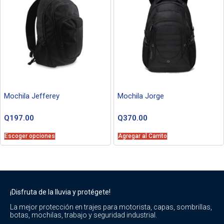
Mochila Jefferey
Mochila Jorge
Q
197.00
Q
370.00
Escoger opciones
Agregar al Carrito
¡Disfruta de la lluvia y protégete!
La mejor protección en trajes para motorista, capas, sombrillas,
botas, mochilas, trabajo y seguridad industrial.