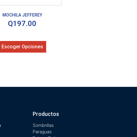
MOCHILA JEFFEREY
Q
197.00
Escoger Opciones
Productos
a
Sombrillas
Paraguas