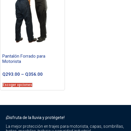
Pantalón Forrado para
Motorista
Q
293.00
–
Q
356.00
Escoger opciones
¡Disfruta de la lluvia y protégete!
La mejor protección en trajes para motorista, capas, sombrillas,