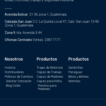
botas, mochilas, trabajo y seguridad industrial.
_____
Avenida Bolivar
21-36 zona 1, Guatemala.
Calzada San Juan
C.C. La Quinta Local 47, Calz. San Juan 13-90
Zona 7, Guatemala.
Zona 9
, 6ta. Avenida 3-44
Oficinas Centrales
Ventas: 2387-7171
Nosotros
Productos
Productos
Historia
Trajes de Motorista
Sombrillas
Distribuidores
Capas de Trabajo
Paraguas
Politicas de Cambios
Capas de Peatones
Botas y Botines
Solicitar Cotización
Capas para Niños
Mochilas
Blog Ciclón
Ponchos para
Peatones