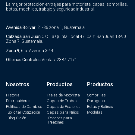
La mejor protección en trajes para motorista, capas, sombrillas,
botas, mochilas, trabajo y seguridad industrial.
_____
Avenida Bolivar
21-36 zona 1, Guatemala.
Calzada San Juan
C.C. La Quinta Local 47, Calz. San Juan 13-90
Zona 7, Guatemala.
Zona 9
, 6ta. Avenida 3-44
Oficinas Centrales
Ventas: 2387-7171
Nosotros
Productos
Productos
Historia
Trajes de Motorista
Sombrillas
Distribuidores
Capas de Trabajo
Paraguas
Politicas de Cambios
Capas de Peatones
Botas y Botines
Solicitar Cotización
Capas para Niños
Mochilas
Blog Ciclón
Ponchos para
Peatones