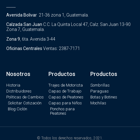
_____
Avenida Bolivar
21-36 zona 1, Guatemala.
Calzada San Juan
C.C. La Quinta Local 47, Calz. San Juan 13-90
Zona 7, Guatemala.
Zona 9
, 6ta. Avenida 3-44
Oficinas Centrales
Ventas: 2387-7171
Nosotros
Productos
Productos
Historia
Trajes de Motorista
Sombrillas
Distribuidores
Capas de Trabajo
Paraguas
Politicas de Cambios
Capas de Peatones
Botas y Botines
Solicitar Cotización
Capas para Niños
Mochilas
Blog Ciclón
Ponchos para
Peatones
© Todos los derechos reservados, 2021.