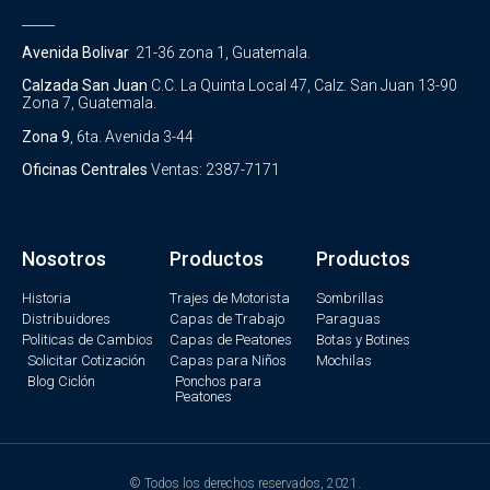
_____
Avenida Bolivar
21-36 zona 1, Guatemala.
Calzada San Juan
C.C. La Quinta Local 47, Calz. San Juan 13-90
Zona 7, Guatemala.
Zona 9
, 6ta. Avenida 3-44
Oficinas Centrales
Ventas: 2387-7171
Nosotros
Productos
Productos
Historia
Trajes de Motorista
Sombrillas
Distribuidores
Capas de Trabajo
Paraguas
Politicas de Cambios
Capas de Peatones
Botas y Botines
Solicitar Cotización
Capas para Niños
Mochilas
Blog Ciclón
Ponchos para
Peatones
© Todos los derechos reservados, 2021.