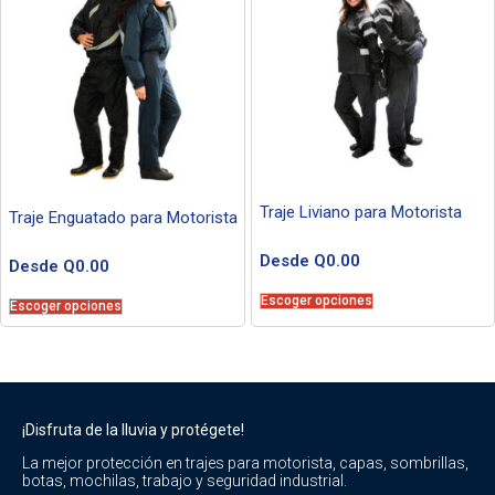
Traje Liviano para Motorista
Traje Enguatado para Motorista
Desde
Q
0.00
Desde
Q
0.00
Escoger opciones
Escoger opciones
¡Disfruta de la lluvia y protégete!
La mejor protección en trajes para motorista, capas, sombrillas,
botas, mochilas, trabajo y seguridad industrial.