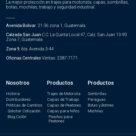
La mejor protección en trajes para motorista, capas, sombrillas,
botas, mochilas, trabajo y seguridad industrial.
_____
Avenida Bolivar
21-36 zona 1, Guatemala.
Calzada San Juan
C.C. La Quinta Local 47, Calz. San Juan 13-90
Zona 7, Guatemala.
Zona 9
, 6ta. Avenida 3-44
Oficinas Centrales
Ventas: 2387-7171
Nosotros
Productos
Productos
Historia
Trajes de Motorista
Sombrillas
Distribuidores
Capas de Trabajo
Paraguas
Politicas de Cambios
Capas de Peatones
Botas y Botines
Solicitar Cotización
Capas para Niños
Mochilas
Blog Ciclón
Ponchos para
Peatones