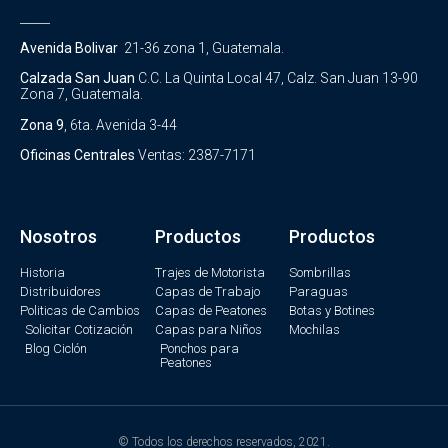
_____
Avenida Bolivar
21-36 zona 1, Guatemala.
Calzada San Juan
C.C. La Quinta Local 47, Calz. San Juan 13-90
Zona 7, Guatemala.
Zona 9
, 6ta. Avenida 3-44
Oficinas Centrales
Ventas: 2387-7171
Nosotros
Productos
Productos
Historia
Trajes de Motorista
Sombrillas
Distribuidores
Capas de Trabajo
Paraguas
Politicas de Cambios
Capas de Peatones
Botas y Botines
Solicitar Cotización
Capas para Niños
Mochilas
Blog Ciclón
Ponchos para
Peatones
© Todos los derechos reservados, 2021.