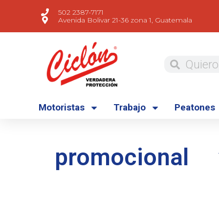
502 2387-7171
Avenida Bolivar 21-36 zona 1, Guatemala
Motoristas
Trabajo
Peatones
promocional