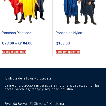
Ponchos Plásticos
Poncho de Nylon
Q
73.00
–
Q
104.00
Q
163.00
Escoger opciones
Escoger opciones
¡Disfruta de la lluvia y protégete!
La mejor protección en trajes para motorista, capas, sombrillas,
botas, mochilas, trabajo y seguridad industrial.
_____
Avenida Bolivar
21-36 zona 1, Guatemala.