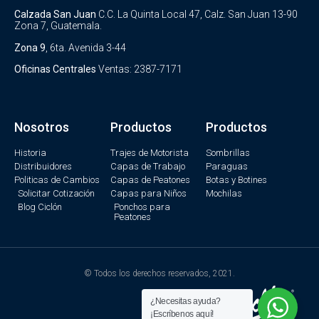
Calzada San Juan
C.C. La Quinta Local 47, Calz. San Juan 13-90
Zona 7, Guatemala.
Zona 9
, 6ta. Avenida 3-44
Oficinas Centrales
Ventas: 2387-7171
Nosotros
Productos
Productos
Historia
Trajes de Motorista
Sombrillas
Distribuidores
Capas de Trabajo
Paraguas
Politicas de Cambios
Capas de Peatones
Botas y Botines
Solicitar Cotización
Capas para Niños
Mochilas
Blog Ciclón
Ponchos para
Peatones
© Todos los derechos reservados, 2021.
¿Necesitas ayuda?
¡Escríbenos aquí!