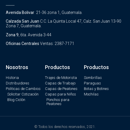
_____
Avenida Bolivar
21-36 zona 1, Guatemala.
Calzada San Juan
C.C. La Quinta Local 47, Calz. San Juan 13-90
Zona 7, Guatemala.
Zona 9
, 6ta. Avenida 3-44
Oficinas Centrales
Ventas: 2387-7171
Nosotros
Productos
Productos
Historia
Trajes de Motorista
Sombrillas
Distribuidores
Capas de Trabajo
Paraguas
Politicas de Cambios
Capas de Peatones
Botas y Botines
Solicitar Cotización
Capas para Niños
Mochilas
Blog Ciclón
Ponchos para
Peatones
© Todos los derechos reservados, 2021.