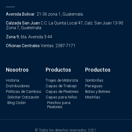
_____
Avenida Bolivar
21-36 zona 1, Guatemala.
Calzada San Juan
C.C. La Quinta Local 47, Calz. San Juan 13-90
Zona 7, Guatemala.
Zona 9
, 6ta. Avenida 3-44
Oficinas Centrales
Ventas: 2387-7171
Nosotros
Productos
Productos
Historia
Trajes de Motorista
Sombrillas
Distribuidores
Capas de Trabajo
Paraguas
Politicas de Cambios
Capas de Peatones
Botas y Botines
Solicitar Cotización
Capas para Niños
Mochilas
Blog Ciclón
Ponchos para
Peatones
© Todos los derechos reservados, 2021.