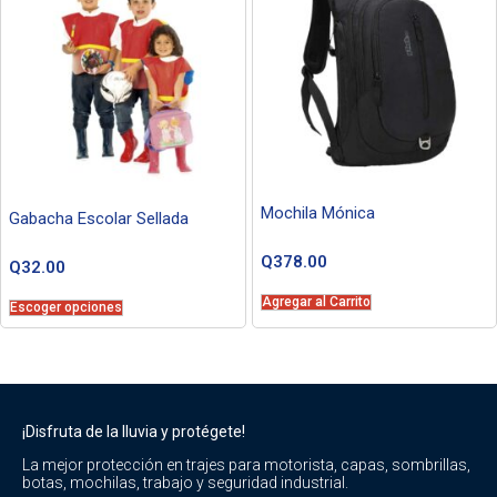
Mochila Mónica
Gabacha Escolar Sellada
Q
378.00
Q
32.00
Agregar al Carrito
Escoger opciones
¡Disfruta de la lluvia y protégete!
La mejor protección en trajes para motorista, capas, sombrillas,
botas, mochilas, trabajo y seguridad industrial.