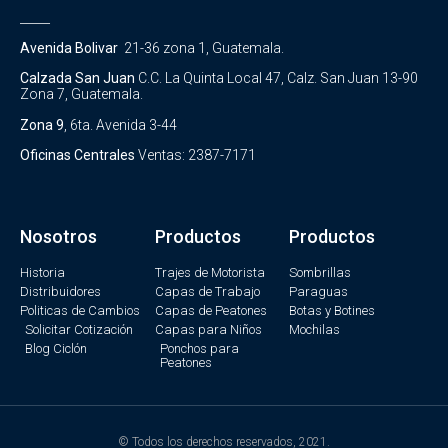
_____
Avenida Bolivar
21-36 zona 1, Guatemala.
Calzada San Juan
C.C. La Quinta Local 47, Calz. San Juan 13-90
Zona 7, Guatemala.
Zona 9
, 6ta. Avenida 3-44
Oficinas Centrales
Ventas: 2387-7171
Nosotros
Productos
Productos
Historia
Trajes de Motorista
Sombrillas
Distribuidores
Capas de Trabajo
Paraguas
Politicas de Cambios
Capas de Peatones
Botas y Botines
Solicitar Cotización
Capas para Niños
Mochilas
Blog Ciclón
Ponchos para
Peatones
© Todos los derechos reservados, 2021.