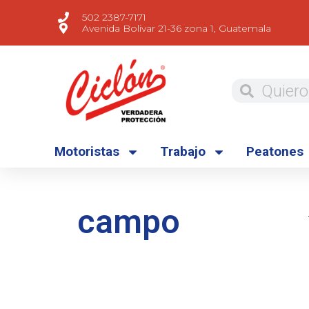
502 2387-7171
Avenida Bolivar 21-36 zona 1, Guatemala
Motoristas
Trabajo
Peatones
campo