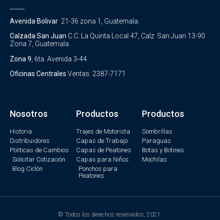
_____
Avenida Bolivar
21-36 zona 1, Guatemala.
Calzada San Juan
C.C. La Quinta Local 47, Calz. San Juan 13-90
Zona 7, Guatemala.
Zona 9
, 6ta. Avenida 3-44
Oficinas Centrales
Ventas: 2387-7171
Nosotros
Productos
Productos
Historia
Trajes de Motorista
Sombrillas
Distribuidores
Capas de Trabajo
Paraguas
Politicas de Cambios
Capas de Peatones
Botas y Botines
Solicitar Cotización
Capas para Niños
Mochilas
Blog Ciclón
Ponchos para
Peatones
© Todos los derechos reservados, 2021.