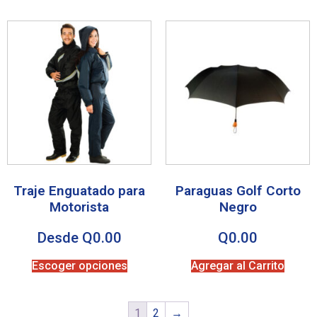
Traje Enguatado para
Paraguas Golf Corto
Motorista
Negro
Desde
Q
0.00
Q
0.00
Escoger opciones
Agregar al Carrito
1
2
→