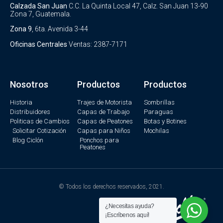
Calzada San Juan
C.C. La Quinta Local 47, Calz. San Juan 13-90
Zona 7, Guatemala.
Zona 9
, 6ta. Avenida 3-44
Oficinas Centrales
Ventas: 2387-7171
Nosotros
Productos
Productos
Historia
Trajes de Motorista
Sombrillas
Distribuidores
Capas de Trabajo
Paraguas
Politicas de Cambios
Capas de Peatones
Botas y Botines
Solicitar Cotización
Capas para Niños
Mochilas
Blog Ciclón
Ponchos para
Peatones
© Todos los derechos reservados, 2021.
¿Necesitas ayuda?
¡Escríbenos aquí!