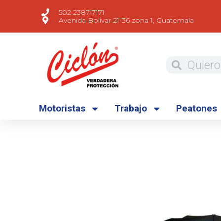
502 2387-7171
Avenida Bolivar 21-36 zona 1, Guatemala
Motoristas
Trabajo
Peatones