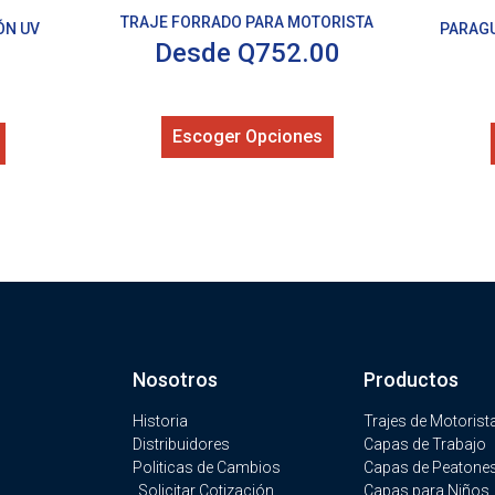
TRAJE FORRADO PARA MOTORISTA
ÓN UV
PARAGU
Desde
Q
752.00
Escoger Opciones
Nosotros
Productos
Historia
Trajes de Motorist
Distribuidores
Capas de Trabajo
Politicas de Cambios
Capas de Peatone
Solicitar Cotización
Capas para Niños