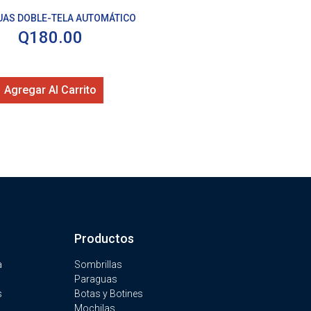
AS DOBLE-TELA AUTOMÁTICO
Q
180.00
Agregar Al Carrito
Productos
a
Sombrillas
Paraguas
s
Botas y Botines
Mochilas