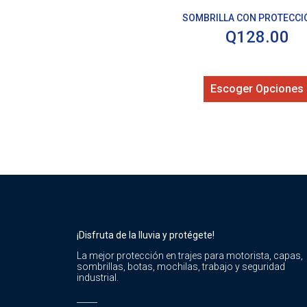
SOMBRILLA CON PROTECCI
Q
128.00
Escoger Opciones
¡Disfruta de la lluvia y protégete!
La mejor protección en trajes para motorista, capas,
sombrillas, botas, mochilas, trabajo y seguridad
industrial.
_____