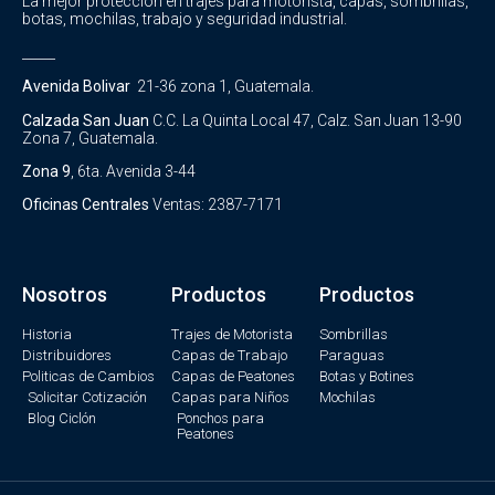
La mejor protección en trajes para motorista, capas, sombrillas,
botas, mochilas, trabajo y seguridad industrial.
_____
Avenida Bolivar
21-36 zona 1, Guatemala.
Calzada San Juan
C.C. La Quinta Local 47, Calz. San Juan 13-90
Zona 7, Guatemala.
Zona 9
, 6ta. Avenida 3-44
Oficinas Centrales
Ventas: 2387-7171
Nosotros
Productos
Productos
Historia
Trajes de Motorista
Sombrillas
Distribuidores
Capas de Trabajo
Paraguas
Politicas de Cambios
Capas de Peatones
Botas y Botines
Solicitar Cotización
Capas para Niños
Mochilas
Blog Ciclón
Ponchos para
Peatones