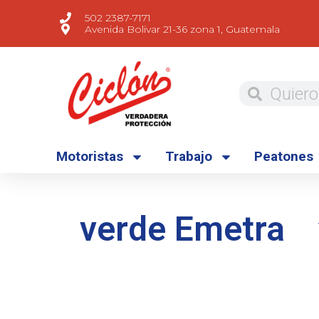
502 2387-7171
Avenida Bolivar 21-36 zona 1, Guatemala
Motoristas
Trabajo
Peatones
verde Emetra