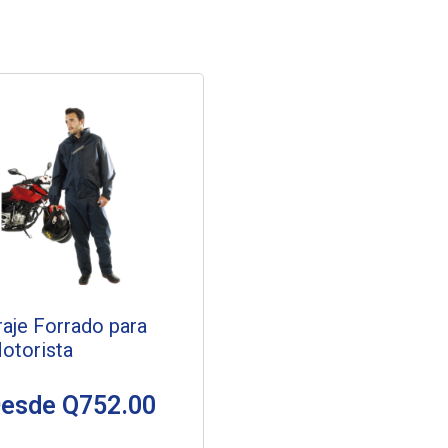
raje Forrado para
otorista
Desde
Q
752.00