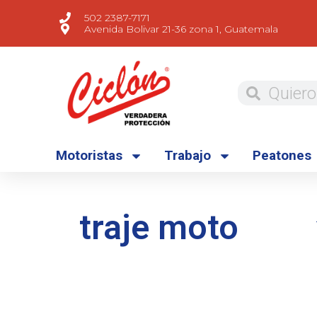
502 2387-7171
Avenida Bolivar 21-36 zona 1, Guatemala
Motoristas
Trabajo
Peatones
traje moto