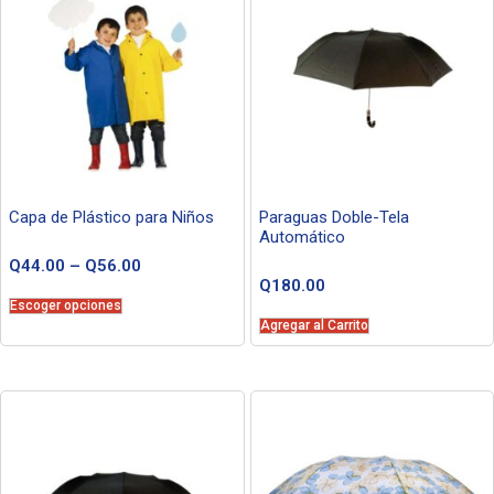
Capa de Plástico para Niños
Paraguas Doble-Tela
Automático
Q
44.00
–
Q
56.00
Q
180.00
Escoger opciones
Agregar al Carrito