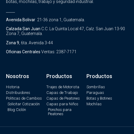
botas, mochilas, trabajo y seguridad industrial.
_____
Avenida Bolivar
21-36 zona 1, Guatemala.
Calzada San Juan
C.C. La Quinta Local 47, Calz. San Juan 13-90
Zona 7, Guatemala.
Zona 9
, 6ta. Avenida 3-44
Oficinas Centrales
Ventas: 2387-7171
Nosotros
Productos
Productos
Historia
Trajes de Motorista
Sombrillas
Distribuidores
Capas de Trabajo
Paraguas
Politicas de Cambios
Capas de Peatones
Botas y Botines
Solicitar Cotización
Capas para Niños
Mochilas
Blog Ciclón
Ponchos para
Peatones