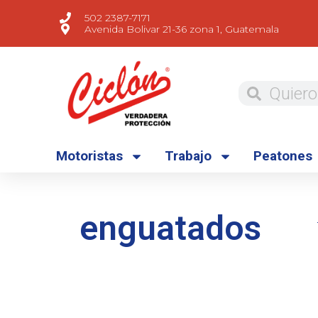
502 2387-7171
Avenida Bolivar 21-36 zona 1, Guatemala
Motoristas
Trabajo
Peatones
enguatados