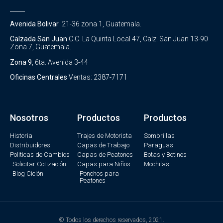
_____
Avenida Bolivar
21-36 zona 1, Guatemala.
Calzada San Juan
C.C. La Quinta Local 47, Calz. San Juan 13-90
Zona 7, Guatemala.
Zona 9
, 6ta. Avenida 3-44
Oficinas Centrales
Ventas: 2387-7171
Nosotros
Productos
Productos
Historia
Trajes de Motorista
Sombrillas
Distribuidores
Capas de Trabajo
Paraguas
Politicas de Cambios
Capas de Peatones
Botas y Botines
Solicitar Cotización
Capas para Niños
Mochilas
Blog Ciclón
Ponchos para
Peatones
© Todos los derechos reservados, 2021.