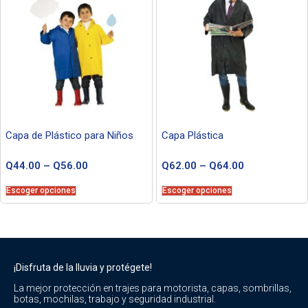
Capa de Plástico para Niños
Capa Plástica
Q
44.00
–
Q
56.00
Q
62.00
–
Q
64.00
Escoger opciones
Escoger opciones
¡Disfruta de la lluvia y protégete!
La mejor protección en trajes para motorista, capas, sombrillas,
botas, mochilas, trabajo y seguridad industrial.