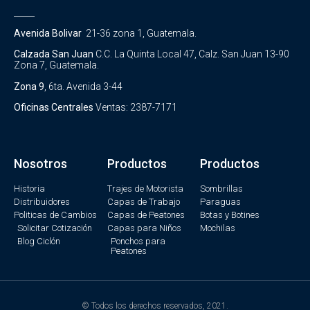
_____
Avenida Bolivar
21-36 zona 1, Guatemala.
Calzada San Juan
C.C. La Quinta Local 47, Calz. San Juan 13-90
Zona 7, Guatemala.
Zona 9
, 6ta. Avenida 3-44
Oficinas Centrales
Ventas: 2387-7171
Nosotros
Productos
Productos
Historia
Trajes de Motorista
Sombrillas
Distribuidores
Capas de Trabajo
Paraguas
Politicas de Cambios
Capas de Peatones
Botas y Botines
Solicitar Cotización
Capas para Niños
Mochilas
Blog Ciclón
Ponchos para
Peatones
© Todos los derechos reservados, 2021.