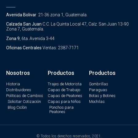
_____
Avenida Bolivar
21-36 zona 1, Guatemala.
Calzada San Juan
C.C. La Quinta Local 47, Calz. San Juan 13-90
Zona 7, Guatemala.
Zona 9
, 6ta. Avenida 3-44
Oficinas Centrales
Ventas: 2387-7171
Nosotros
Productos
Productos
Historia
Trajes de Motorista
Sombrillas
Distribuidores
Capas de Trabajo
Paraguas
Politicas de Cambios
Capas de Peatones
Botas y Botines
Solicitar Cotización
Capas para Niños
Mochilas
Blog Ciclón
Ponchos para
Peatones
© Todos los derechos reservados, 2021.