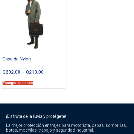
Capa de Nylon
Q
202.00
–
Q
213.00
Escoger opciones
¡Disfruta de la lluvia y protégete!
La mejor protección en trajes para motorista, capas, sombrillas,
botas, mochilas, trabajo y seguridad industrial.