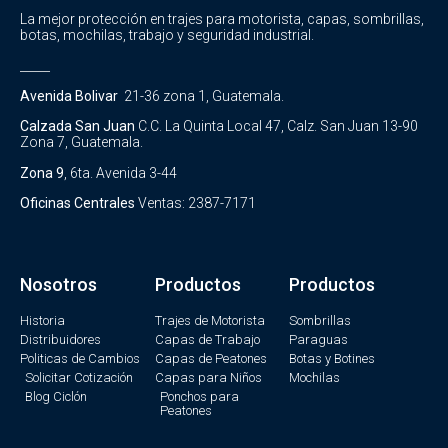
La mejor protección en trajes para motorista, capas, sombrillas,
botas, mochilas, trabajo y seguridad industrial.
_____
Avenida Bolivar
21-36 zona 1, Guatemala.
Calzada San Juan
C.C. La Quinta Local 47, Calz. San Juan 13-90
Zona 7, Guatemala.
Zona 9
, 6ta. Avenida 3-44
Oficinas Centrales
Ventas: 2387-7171
Nosotros
Productos
Productos
Historia
Trajes de Motorista
Sombrillas
Distribuidores
Capas de Trabajo
Paraguas
Politicas de Cambios
Capas de Peatones
Botas y Botines
Solicitar Cotización
Capas para Niños
Mochilas
Blog Ciclón
Ponchos para
Peatones