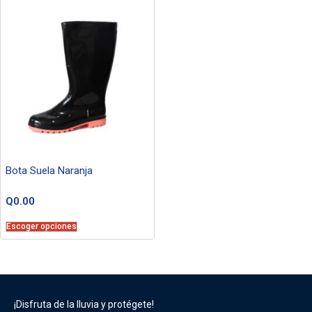
Bota Suela Naranja
Q
0.00
Escoger opciones
¡Disfruta de la lluvia y protégete!