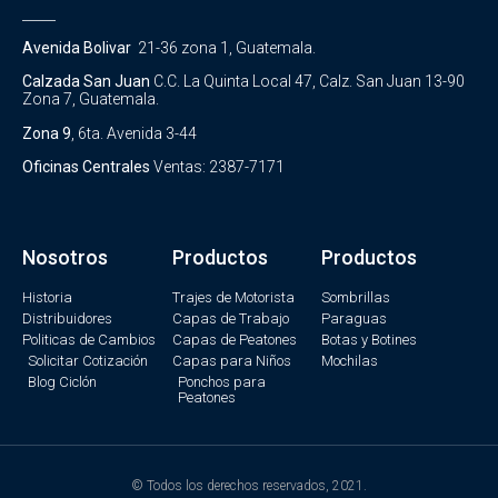
_____
Avenida Bolivar
21-36 zona 1, Guatemala.
Calzada San Juan
C.C. La Quinta Local 47, Calz. San Juan 13-90
Zona 7, Guatemala.
Zona 9
, 6ta. Avenida 3-44
Oficinas Centrales
Ventas: 2387-7171
Nosotros
Productos
Productos
Historia
Trajes de Motorista
Sombrillas
Distribuidores
Capas de Trabajo
Paraguas
Politicas de Cambios
Capas de Peatones
Botas y Botines
Solicitar Cotización
Capas para Niños
Mochilas
Blog Ciclón
Ponchos para
Peatones
© Todos los derechos reservados, 2021.